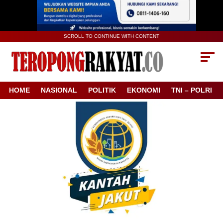
SCROLL TO CONTINUE WITH CONTENT
HOME
NASIONAL
POLITIK
EKONOMI
TNI – POLRI