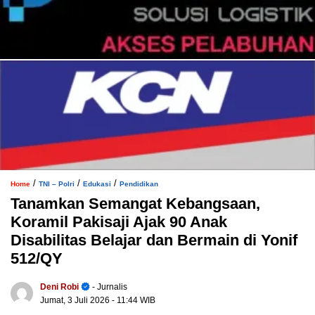
/
/
/
Home
TNI – Polri
Edukasi
Pendidikan
Tanamkan Semangat Kebangsaan,
Koramil Pakisaji Ajak 90 Anak
Disabilitas Belajar dan Bermain di Yonif
512/QY
Deni Robi
- Jurnalis
Jumat, 3 Juli 2026
- 11:44 WIB