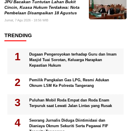
JPU Bacakan Tuntutan Lahan Bukit
Cincin, Kuasa Hukum Terdakwa: Nota
Pembelaan Disampaikan 18 Agustus
Jumat, 7 Agu 2026 - 18:56 WIB
TRENDING
Dugaan Pengeroyokan terhadap Guru dan Imam
Masjid Tuai Sorotan, Keluarga Harapkan
Kepastian Hukum
Pemilik Pangkalan Gas LPG, Resmi Adukan
Oknum LSM Ke Polresta Tangerang
Puluhan Mobil Roda Empat dan Roda Enam
Terpuruk saat Lewati Jalan Lintas yang Rusak
Seorang Jurnalis Diduga Diintimidasi dan
Dianiaya Oknum Sekuriti Serta Pegawai FIF