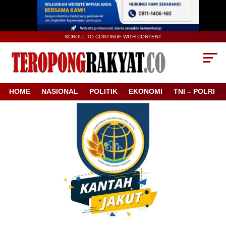
SCROLL TO CONTINUE WITH CONTENT
HOME
NASIONAL
POLITIK
EKONOMI
TNI – POLRI