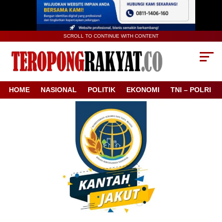
SCROLL TO CONTINUE WITH CONTENT
HOME
NASIONAL
POLITIK
EKONOMI
TNI – POLRI