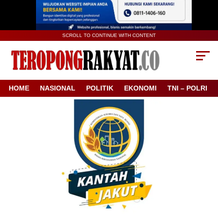
SCROLL TO CONTINUE WITH CONTENT
HOME
NASIONAL
POLITIK
EKONOMI
TNI – POLRI