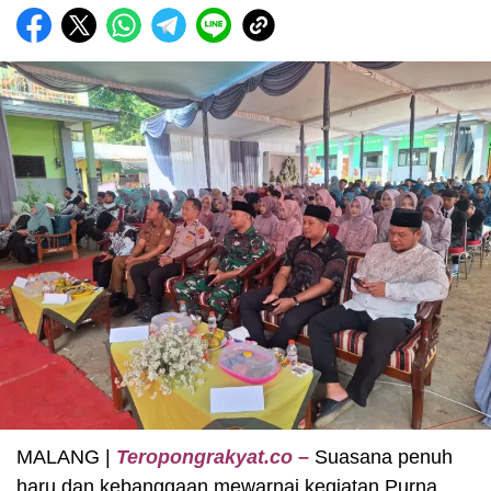
MALANG |
Teropongrakyat.co –
Suasana penuh
haru dan kebanggaan mewarnai kegiatan Purna