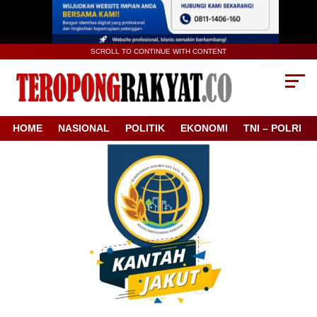
SCROLL TO CONTINUE WITH CONTENT
HOME
NASIONAL
POLITIK
EKONOMI
TNI – POLRI