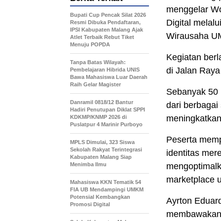
menggelar Wo
Bupati Cup Pencak Silat 2026
Digital mela
Resmi Dibuka Pendaftaran,
IPSI Kabupaten Malang Ajak
Wirausaha UM
Atlet Terbaik Rebut Tiket
Menuju POPDA
Kegiatan ber
Tanpa Batas Wilayah:
di Jalan Raya
Pembelajaran Hibrida UNIS
Bawa Mahasiswa Luar Daerah
Raih Gelar Magister
Sebanyak 50 
Danramil 0818/12 Bantur
dari berbagai
Hadiri Penutupan Diklat SPPI
meningkatkan 
KDKMP/KNMP 2026 di
Puslatpur 4 Marinir Purboyo
Peserta memp
MPLS Dimulai, 323 Siswa
Sekolah Rakyat Terintegrasi
identitas mer
Kabupaten Malang Siap
Menimba Ilmu
mengoptimalka
marketplace 
Mahasiswa KKN Tematik 54
FIA UB Mendampingi UMKM
Potensial Kembangkan
Ayrton Eduar
Promosi Digital
membawakan m