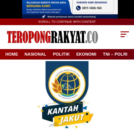
SCROLL TO CONTINUE WITH CONTENT
HOME
NASIONAL
POLITIK
EKONOMI
TNI – POLRI