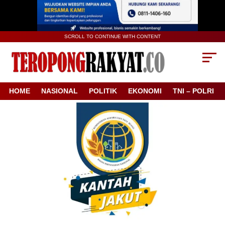
SCROLL TO CONTINUE WITH CONTENT
HOME
NASIONAL
POLITIK
EKONOMI
TNI – POLRI