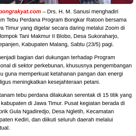
pongrakyat.com
– Drs. H. M. Sanusi menghadiri
am Tebu Perdana Program Bongkar Ratoon bersama
 Timur yang digelar secara daring melalui Zoom di
lompok Tani Makmur II Blobo, Desa Sukoraharjo,
panjen, Kabupaten Malang, Sabtu (23/5) pagi.
menjadi bagian dari dukungan terhadap Program
sional di sektor perkebunan, khususnya pengembangan
bu guna memperkuat ketahanan pangan dan energi
ligus meningkatkan kesejahteraan petani.
anam tebu perdana dilakukan serentak di 15 titik yang
1 kabupaten di Jawa Timur. Pusat kegiatan berada di
rik Gula Ngadiredjo, Desa Ngletih, Kecamatan
aten Kediri, dan diikuti seluruh daerah melalui
tual.