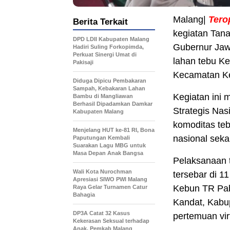
Malang|
Tero
Berita Terkait
kegiatan Tan
DPD LDII Kabupaten Malang
Gubernur Jawa
Hadiri Suling Forkopimda,
Perkuat Sinergi Umat di
lahan tebu Ke
Pakisaji
Kecamatan Ke
Diduga Dipicu Pembakaran
Sampah, Kebakaran Lahan
Kegiatan ini 
Bambu di Mangliawan
Berhasil Dipadamkan Damkar
Strategis Na
Kabupaten Malang
komoditas te
Menjelang HUT ke-81 RI, Bona
nasional seka
Paputungan Kembali
Suarakan Lagu MBG untuk
Masa Depan Anak Bangsa
Pelaksanaan t
Wali Kota Nurochman
tersebar di 1
Apresiasi SIWO PWI Malang
Kebun TR Pab
Raya Gelar Turnamen Catur
Bahagia
Kandat, Kabup
DP3A Catat 32 Kasus
pertemuan vir
Kekerasan Seksual terhadap
Anak, Pemkab Malang