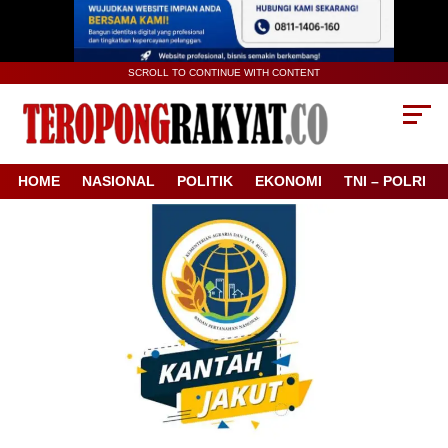
SCROLL TO CONTINUE WITH CONTENT
HOME
NASIONAL
POLITIK
EKONOMI
TNI – POLRI