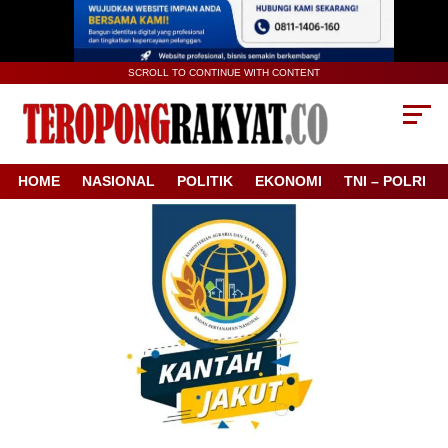
SCROLL TO CONTINUE WITH CONTENT
HOME
NASIONAL
POLITIK
EKONOMI
TNI – POLRI