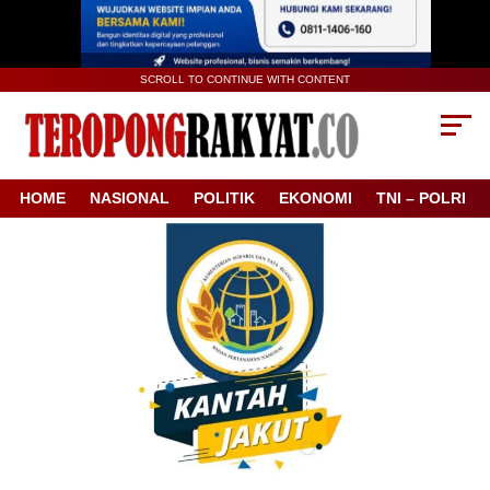
SCROLL TO CONTINUE WITH CONTENT
HOME
NASIONAL
POLITIK
EKONOMI
TNI – POLRI