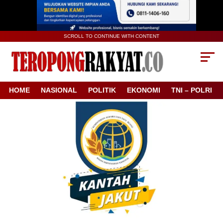
SCROLL TO CONTINUE WITH CONTENT
HOME
NASIONAL
POLITIK
EKONOMI
TNI – POLRI