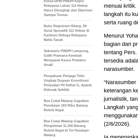
Ketua DPW PWDPI Kepri:
menuai kritik.
Rekayasa Lahan 112 Hektar
Harus Diungkap dan Diproses
langkah itu k
Sampai Tuntas
serta ruang d
Buku Registrasi Hilang, 59
Surat Sporadik 112 Hektar di
Menurut Yoha
Karimun Diduga Rekayasa
Mafia Tanah
bagian dari p
Sekretaris PWDPI Lampung,
tentang Pers.
Galih Pramana Kembali
tersedia adal
Mengawal Kasus Predator
Anak!
narasumber.
Pengakuan Penjaga Toko
Ungkap Dugaan Koordinasi
“Narasumber t
Penjualan Pil Daftar G, Aparat
keterangan ke
Didesak Selidiki
jurnalistik, 
Bea Cukai Malang Gagalkan
Peredaran 183 Ribu Batang
Langkah yang
Rokok Ilegal
menggunakan 
Bea Cukai Malang Gagalkan
(2/6/2026).
Pengiriman 11.200 Batang
Rokok Ilegal di Tol Pandaan-
Malang
Ia menegaskan