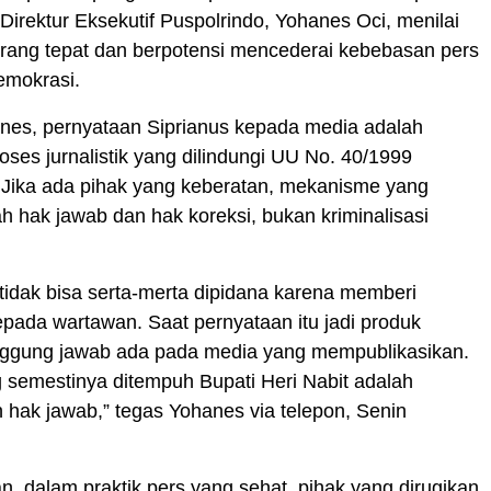
 Direktur Eksekutif Puspolrindo, Yohanes Oci, menilai
urang tepat dan berpotensi mencederai kebebasan pers
emokrasi.
nes, pernyataan Siprianus kepada media adalah
roses jurnalistik yang dilindungi UU No. 40/1999
 Jika ada pihak yang keberatan, mekanisme yang
ah hak jawab dan hak koreksi, bukan kriminalisasi
idak bisa serta-merta dipidana karena memberi
pada wartawan. Saat pernyataan itu jadi produk
tanggung jawab ada pada media yang mempublikasikan.
 semestinya ditempuh Bupati Heri Nabit adalah
hak jawab,” tegas Yohanes via telepon, Senin
, dalam praktik pers yang sehat, pihak yang dirugikan