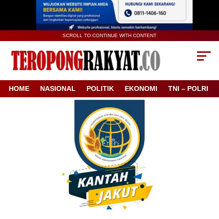
SCROLL TO CONTINUE WITH CONTENT
HOME
NASIONAL
POLITIK
EKONOMI
TNI – POLRI