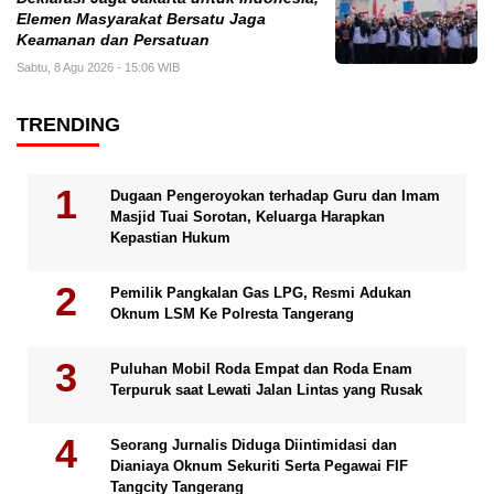
Elemen Masyarakat Bersatu Jaga
Keamanan dan Persatuan
Sabtu, 8 Agu 2026 - 15:06 WIB
TRENDING
Dugaan Pengeroyokan terhadap Guru dan Imam
Masjid Tuai Sorotan, Keluarga Harapkan
Kepastian Hukum
Pemilik Pangkalan Gas LPG, Resmi Adukan
Oknum LSM Ke Polresta Tangerang
Puluhan Mobil Roda Empat dan Roda Enam
Terpuruk saat Lewati Jalan Lintas yang Rusak
Seorang Jurnalis Diduga Diintimidasi dan
Dianiaya Oknum Sekuriti Serta Pegawai FIF
Tangcity Tangerang