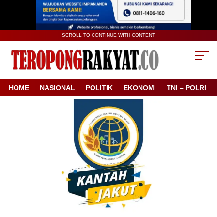
SCROLL TO CONTINUE WITH CONTENT
HOME
NASIONAL
POLITIK
EKONOMI
TNI – POLRI