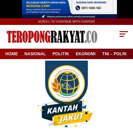
SCROLL TO CONTINUE WITH CONTENT
HOME
NASIONAL
POLITIK
EKONOMI
TNI – POLRI