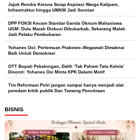
Jajuk Rendra Kresna Serap Aspirasi Warga Kalipare,
Infrastruktur hingga UMKM Jadi Sorotan
DPP FOKSI Kecam Standar Ganda Oknum Mahasiswa
UGM: Dulu Marah Diskusi Dibubarkab, Sekarang Malah
Jadi Pelaku Pembubaran
Yohanes Oci: Pertemuan Prabowo–Megawati Dimaknai
Baik Untuk Demokrasi
OTT Bupati Pekalongan, Dalih ‘Tak Paham Tata Kelola’
Disorot: Yohanes Oci Minta KPK Dalami Motif
Tim Reformasi Polri jangan sampai hanya menjadi alat
peredam kritik publik Dan Tameng Pencitraan
BISNIS