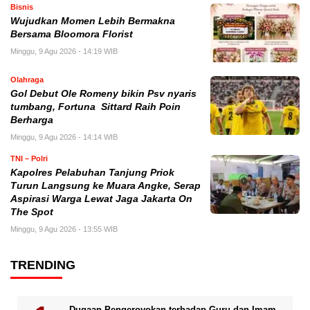
Bisnis
Wujudkan Momen Lebih Bermakna
Bersama Bloomora Florist
Minggu, 9 Agu 2026 - 14:19 WIB
Olahraga
Gol Debut Ole Romeny bikin Psv nyaris
tumbang, Fortuna Sittard Raih Poin
Berharga
Minggu, 9 Agu 2026 - 14:14 WIB
TNI – Polri
Kapolres Pelabuhan Tanjung Priok
Turun Langsung ke Muara Angke, Serap
Aspirasi Warga Lewat Jaga Jakarta On
The Spot
Minggu, 9 Agu 2026 - 13:55 WIB
TRENDING
Dugaan Pengeroyokan terhadap Guru dan Imam