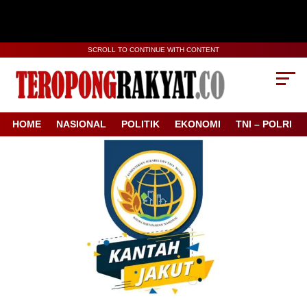
SCROLL TO CONTINUE WITH CONTENT
HOME
NASIONAL
POLITIK
EKONOMI
TNI – POLRI