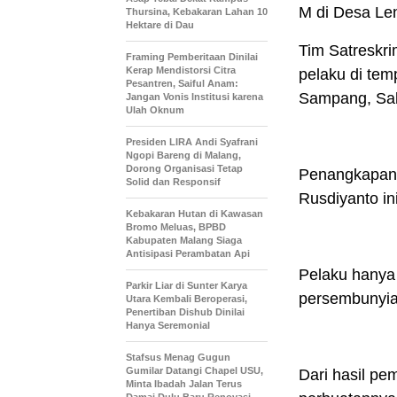
M di Desa Len
Thursina, Kebakaran Lahan 10
Hektare di Dau
Tim Satreskr
Framing Pemberitaan Dinilai
Kerap Mendistorsi Citra
pelaku di te
Pesantren, Saiful Anam:
Sampang, Sab
Jangan Vonis Institusi karena
Ulah Oknum
Presiden LIRA Andi Syafrani
Ngopi Bareng di Malang,
Dorong Organisasi Tetap
Penangkapan 
Solid dan Responsif
Rusdiyanto in
Kebakaran Hutan di Kawasan
Bromo Meluas, BPBD
Kabupaten Malang Siaga
Antisipasi Perambatan Api
Pelaku hanya
Parkir Liar di Sunter Karya
persembunyia
Utara Kembali Beroperasi,
Penertiban Dishub Dinilai
Hanya Seremonial
Stafsus Menag Gugun
Gumilar Datangi Chapel USU,
Dari hasil pe
Minta Ibadah Jalan Terus
Damai Dulu Baru Renovasi