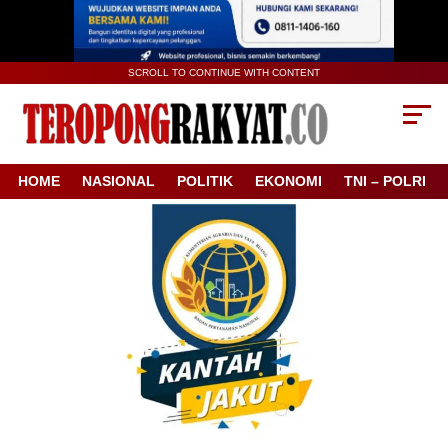
SCROLL TO CONTINUE WITH CONTENT
HOME
NASIONAL
POLITIK
EKONOMI
TNI – POLRI