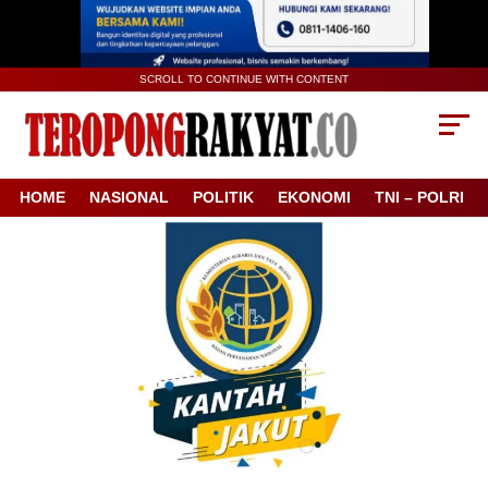
SCROLL TO CONTINUE WITH CONTENT
HOME
NASIONAL
POLITIK
EKONOMI
TNI – POLRI