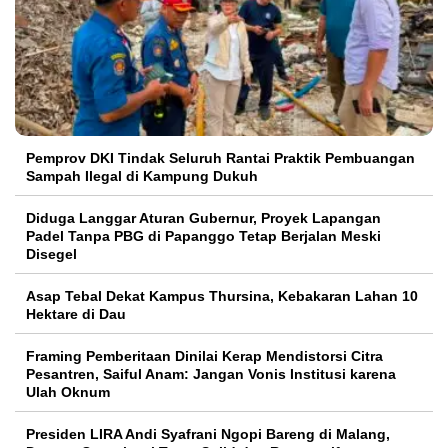
Pemprov DKI Tindak Seluruh Rantai Praktik Pembuangan
Sampah Ilegal di Kampung Dukuh
Diduga Langgar Aturan Gubernur, Proyek Lapangan
Padel Tanpa PBG di Papanggo Tetap Berjalan Meski
Disegel
Asap Tebal Dekat Kampus Thursina, Kebakaran Lahan 10
Hektare di Dau
Framing Pemberitaan Dinilai Kerap Mendistorsi Citra
Pesantren, Saiful Anam: Jangan Vonis Institusi karena
Ulah Oknum
Presiden LIRA Andi Syafrani Ngopi Bareng di Malang,