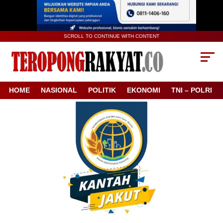
SCROLL TO CONTINUE WITH CONTENT
HOME
NASIONAL
POLITIK
EKONOMI
TNI – POLRI