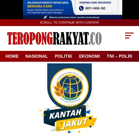
SCROLL TO CONTINUE WITH CONTENT
HOME
NASIONAL
POLITIK
EKONOMI
TNI – POLRI