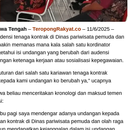
awa Tengah
–
TeropongRakyat.co
– 11/6/2025 –
densi tenaga kontrak di Dinas pariwisata pemuda dan
makin memanas mana kala salah satu kordinator
etahui isi undangan yang berubah dari audensi
ngan ketenaga kerjaan atau sosialisasi kepegawaian.
turan dari salah satu kariawan tenaga kontrak
epada kami undangan ko berubah ya,” ucapnya
a beliau menceritakan kronologi dan maksud temen
i:
abu pagi saya mendengar adanya undangan kepada
n kontrak di Dinas pariwisata pemuda dan olah raga
 pun mendapatkan kejanggalan dalam isi undangan