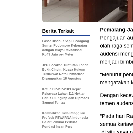
Pemalang-J
Berita Terkait
Pengajuan au
Pasar Disebut Sepi, Pedagang
olah raga se
Sunter Podomoro Keberatan
dengan Biaya Revitalisasi
audensi meng
Rp49 Juta per Meter
menjadi bimbi
JPU Bacakan Tuntutan Lahan
Bukit Cincin, Kuasa Hukum
“Menurut penu
Terdakwa: Nota Pembelaan
Disampaikan 18 Agustus
mengatakan k
Ketua DPW PWDPI Kepri:
Rekayasa Lahan 112 Hektar
Dengan kecew
Harus Diungkap dan Diproses
temen audens
Sampai Tuntas
Kembalikan Jiwa Panggilan
“Pada hari R
Profesi: PEWARNA Indonesia
Gelar Seminar Perkuat
semua kariawa
Fondasi Insan Pers
,di situ saya