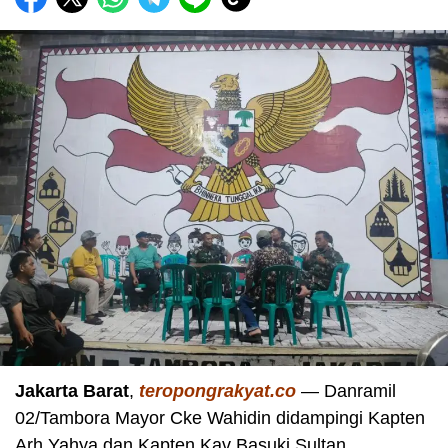
Jakarta Barat
,
teropongrakyat.co
— Danramil
02/Tambora Mayor Cke Wahidin didampingi Kapten
Arh Yahya dan Kapten Kav Basuki Sultan