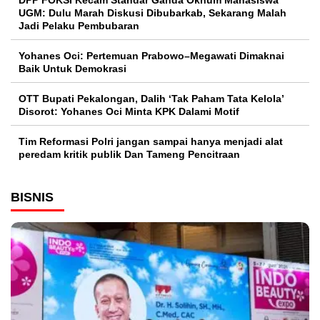
DPP FOKSI Kecam Standar Ganda Oknum Mahasiswa
UGM: Dulu Marah Diskusi Dibubarkab, Sekarang Malah
Jadi Pelaku Pembubaran
Yohanes Oci: Pertemuan Prabowo–Megawati Dimaknai
Baik Untuk Demokrasi
OTT Bupati Pekalongan, Dalih ‘Tak Paham Tata Kelola’
Disorot: Yohanes Oci Minta KPK Dalami Motif
Tim Reformasi Polri jangan sampai hanya menjadi alat
peredam kritik publik Dan Tameng Pencitraan
BISNIS