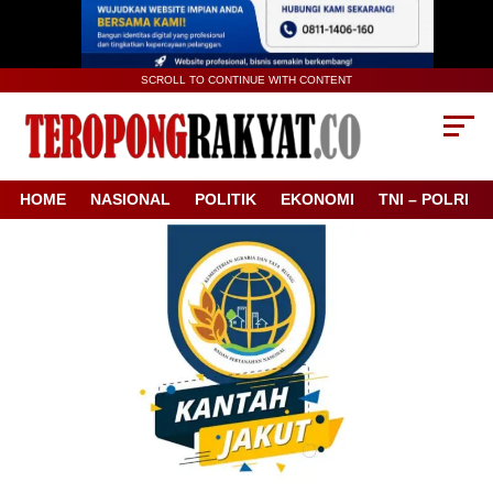
SCROLL TO CONTINUE WITH CONTENT
HOME
NASIONAL
POLITIK
EKONOMI
TNI – POLRI