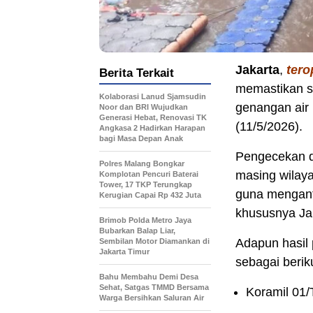
Jakarta
,
tero
Berita Terkait
memastikan se
Kolaborasi Lanud Sjamsudin
genangan air
Noor dan BRI Wujudkan
Generasi Hebat, Renovasi TK
(11/5/2026).
Angkasa 2 Hadirkan Harapan
bagi Masa Depan Anak
Pengecekan di
Polres Malang Bongkar
masing wilaya
Komplotan Pencuri Baterai
Tower, 17 TKP Terungkap
guna menganti
Kerugian Capai Rp 432 Juta
khususnya Jak
Brimob Polda Metro Jaya
Bubarkan Balap Liar,
Adapun hasil
Sembilan Motor Diamankan di
Jakarta Timur
sebagai berik
Bahu Membahu Demi Desa
Sehat, Satgas TMMD Bersama
Koramil 01/T
Warga Bersihkan Saluran Air