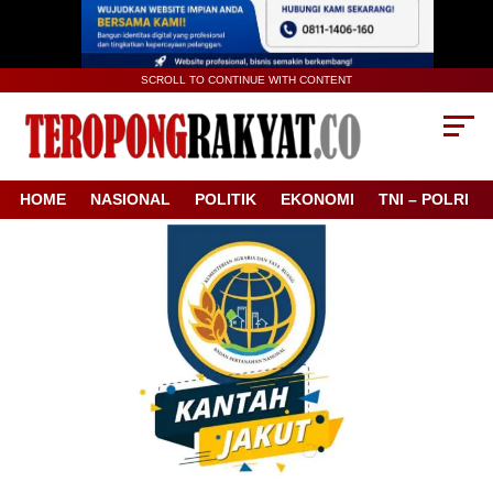
SCROLL TO CONTINUE WITH CONTENT
HOME
NASIONAL
POLITIK
EKONOMI
TNI – POLRI