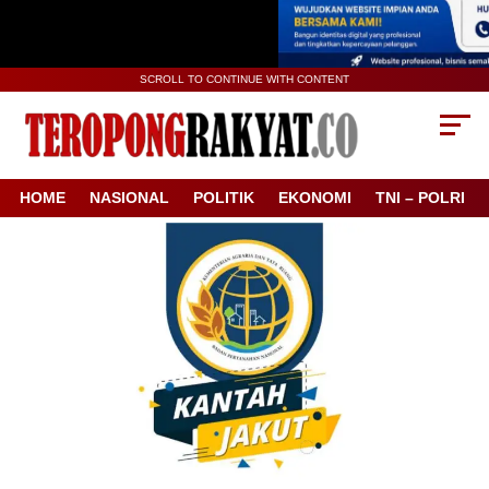
SCROLL TO CONTINUE WITH CONTENT
HOME
NASIONAL
POLITIK
EKONOMI
TNI – POLRI