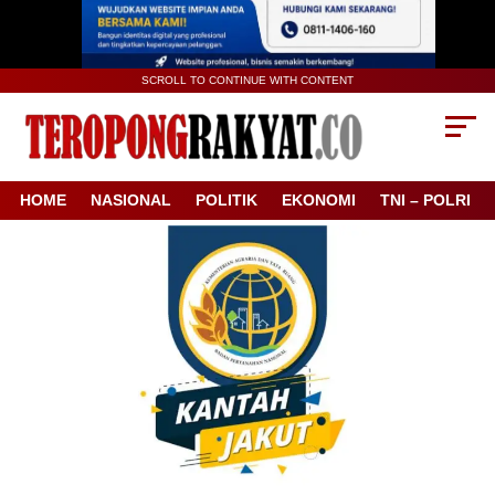
SCROLL TO CONTINUE WITH CONTENT
HOME
NASIONAL
POLITIK
EKONOMI
TNI – POLRI