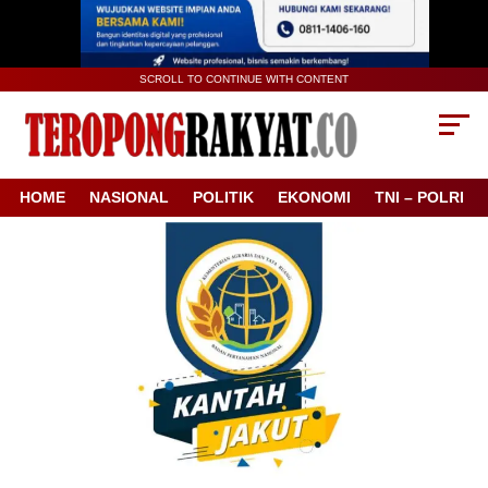
SCROLL TO CONTINUE WITH CONTENT
HOME
NASIONAL
POLITIK
EKONOMI
TNI – POLRI