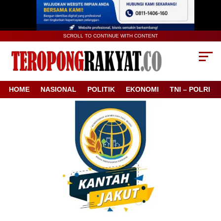
SCROLL TO CONTINUE WITH CONTENT
HOME
NASIONAL
POLITIK
EKONOMI
TNI – POLRI