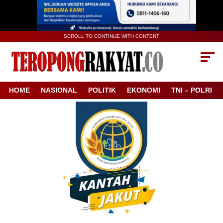
SCROLL TO CONTINUE WITH CONTENT
HOME
NASIONAL
POLITIK
EKONOMI
TNI – POLRI