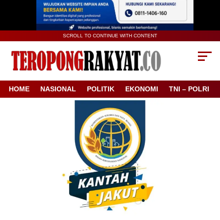
SCROLL TO CONTINUE WITH CONTENT
HOME
NASIONAL
POLITIK
EKONOMI
TNI – POLRI