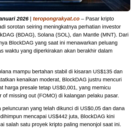
Januari 2026
|
teropongrakyat.co
– Pasar kripto
di sorotan seiring meningkatnya perhatian investor
ckDAG (BDAG), Solana (SOL), dan Mantle (MNT). Dari
anya BlockDAG yang saat ini menawarkan peluang
s waktu yang diperkirakan akan berakhir dalam
lana mampu bertahan stabil di kisaran US$135 dan
tatkan kenaikan moderat, BlockDAG justru mencuri
at harga presale tetap US$0,001, yang memicu
 of missing out (FOMO) di kalangan pelaku pasar.
 peluncuran yang telah dikunci di US$0,05 dan dana
l dihimpun mencapai US$442 juta, BlockDAG kini
i salah satu proyek kripto paling menonjol saat ini.