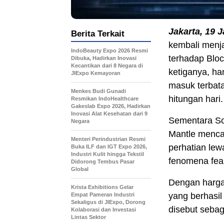
Jakarta, 19 
Berita Terkait
kembali menja
IndoBeauty Expo 2026 Resmi
terhadap Blo
Dibuka, Hadirkan Inovasi
Kecantikan dari 8 Negara di
ketiganya, h
JIExpo Kemayoran
masuk terbata
Menkes Budi Gunadi
hitungan hari.
Resmikan IndoHealthcare
Gakeslab Expo 2026, Hadirkan
Inovasi Alat Kesehatan dari 9
Sementara So
Negara
Mantle menca
Menteri Perindustrian Resmi
perhatian lew
Buka ILF dan IGT Expo 2026,
Industri Kulit hingga Tekstil
fenomena fear
Didorong Tembus Pasar
Global
Dengan harga
Krista Exhibitions Gelar
yang berhasi
Empat Pameran Industri
Sekaligus di JIExpo, Dorong
disebut sebaga
Kolaborasi dan Investasi
Lintas Sektor