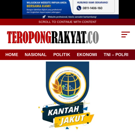
SCROLL TO CONTINUE WITH CONTENT
HOME
NASIONAL
POLITIK
EKONOMI
TNI – POLRI