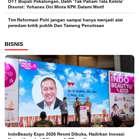
OTT Bupati Pekalongan, Dalih ‘Tak Paham Tata Kelola’
Disorot: Yohanes Oci Minta KPK Dalami Motif
Tim Reformasi Polri jangan sampai hanya menjadi alat
peredam kritik publik Dan Tameng Pencitraan
BISNIS
IndoBeauty Expo 2026 Resmi Dibuka, Hadirkan Inovasi