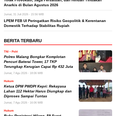
Tolak Provokasi, Jaga Persatuan, dan Hindari Tindakan
Anarkis di Bulan Agustus 2026
Jumat, 31 Juli 2026 - 15:56 WIB
LPEM FEB UI Peringatkan Risiko Geopolitik & Kerentanan
Domestik Terhadap Stabilitas Rupiah
BERITA TERBARU
TNI – Polri
Polres Malang Bongkar Komplotan
Pencuri Baterai Tower, 17 TKP
Terungkap Kerugian Capai Rp 432 Juta
Jumat, 7 Agu 2026 - 18:06 WIB
Hukum
Ketua DPW PWDPI Kepri: Rekayasa
Lahan 112 Hektar Harus Diungkap dan
Diproses Sampai Tuntas
Jumat, 7 Agu 2026 - 16:06 WIB
Hukum
Buku Registrasi Hilang, 59 Surat