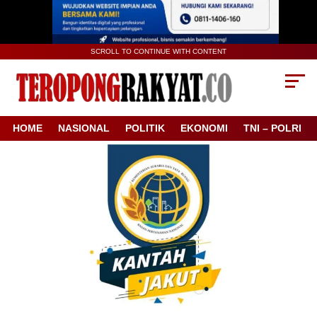
SCROLL TO CONTINUE WITH CONTENT
HOME
NASIONAL
POLITIK
EKONOMI
TNI – POLRI