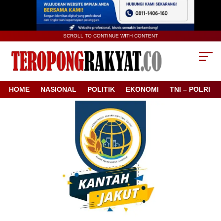
SCROLL TO CONTINUE WITH CONTENT
HOME
NASIONAL
POLITIK
EKONOMI
TNI – POLRI