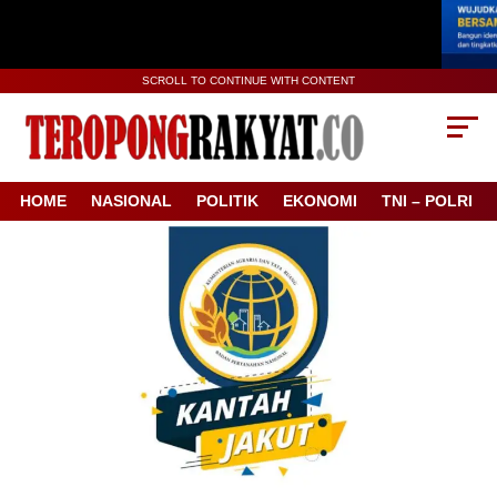
SCROLL TO CONTINUE WITH CONTENT
HOME
NASIONAL
POLITIK
EKONOMI
TNI – POLRI