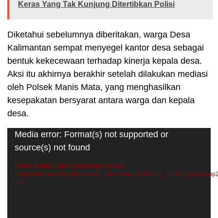
Keras Yang Tak Kunjung Ditertibkan Polisi
Diketahui sebelumnya diberitakan, warga Desa
Kalimantan sempat menyegel kantor desa sebagai
bentuk kekecewaan terhadap kinerja kepala desa.
Aksi itu akhirnya berakhir setelah dilakukan mediasi
oleh Polsek Manis Mata, yang menghasilkan
kesepakatan bersyarat antara warga dan kepala
desa.
Pemutar
Media error: Format(s) not supported or
Video
source(s) not found
Unduh Berkas: https://temporatur.com/wp-
content/uploads/2025/02/Screen_Recording_20250211_111834_WhatsApp
_=1