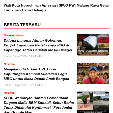
Wali Kota Nurochman Apresiasi SIWO PWI Malang Raya Gelar
Turnamen Catur Bahagia
BERITA TERBARU
Breaking News
Diduga Langgar Aturan Gubernur,
Proyek Lapangan Padel Tanpa PBG di
Papanggo Tetap Berjalan Meski Disegel
Kamis, 6 Agu 2026 - 19:48 WIB
Nasional
Menjelang HUT ke-81 RI, Bona
Paputungan Kembali Suarakan Lagu
MBG untuk Masa Depan Anak Bangsa
Kamis, 6 Agu 2026 - 18:33 WIB
Nasional
SPBU Wanarejan Bantah Pemberitaan
Dugaan Mafia BBM Subsidi, Sebut Berita
Tidak Didahului Konfirmasi “Foto Ambil
dari Google Map