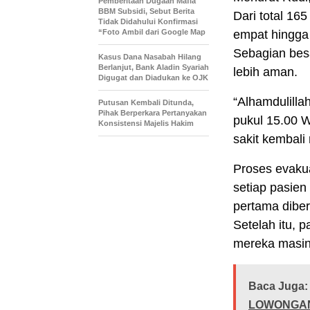
Pemberitaan Dugaan Mafia
BBM Subsidi, Sebut Berita
Dari total 16
Tidak Didahului Konfirmasi
“Foto Ambil dari Google Map
empat hingga 
Sebagian besa
Kasus Dana Nasabah Hilang
Berlanjut, Bank Aladin Syariah
lebih aman.
Digugat dan Diadukan ke OJK
“Alhamdulillah
Putusan Kembali Ditunda,
Pihak Berperkara Pertanyakan
pukul 15.00 
Konsistensi Majelis Hakim
sakit kembali
Proses evaku
setiap pasien
pertama dibe
Setelah itu, 
mereka masin
Baca Juga:
LOWONGAN