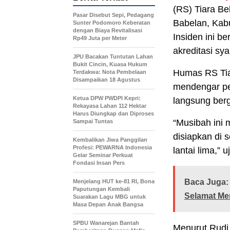
(RS) Tiara B
Pasar Disebut Sepi, Pedagang
Babelan, Kabu
Sunter Podomoro Keberatan
dengan Biaya Revitalisasi
Insiden ini b
Rp49 Juta per Meter
akreditasi sya
JPU Bacakan Tuntutan Lahan
Bukit Cincin, Kuasa Hukum
Humas RS Tia
Terdakwa: Nota Pembelaan
Disampaikan 18 Agustus
mendengar pe
Ketua DPW PWDPI Kepri:
langsung ber
Rekayasa Lahan 112 Hektar
Harus Diungkap dan Diproses
“Musibah ini 
Sampai Tuntas
disiapkan di s
Kembalikan Jiwa Panggilan
Profesi: PEWARNA Indonesia
lantai lima,” u
Gelar Seminar Perkuat
Fondasi Insan Pers
Baca Juga:
Menjelang HUT ke-81 RI, Bona
Paputungan Kembali
Selamat Me
Suarakan Lagu MBG untuk
Masa Depan Anak Bangsa
SPBU Wanarejan Bantah
Menurut Rudi,