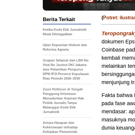
(
Potret: ilustras
Berita Terkait
Ketika Kode Etik Jurnalistik
Teropongrak
Mulai Ditinggalkan
dokumen Epste
Ujian Kepastian Hukum dan
Coinbase pad
Reforma Agraria
kembali meman
Ucapan Selamat dari LBH No
Viral No Justice DKI Jakarta
melainkan ten
atas Pelantikan Pengurus
bersinggungan
DPW IPJI Provinsi Kepulauan
Riau Periode 2026–2030
menjunjung t
Zoon Politicon di Tengah
Panggung Informasi:
Fakta bahwa 
Menyalurkan Aspirasi Hak
pada fase aw
Politik Jurnalis Tanpa
Melanggar Kode Etik
mendasar: apa
Jurnalistik
masuknya mod
Antara Harapan dan
dunia keuang
Kekecewaan terhadap
Kebijakan Pemerintah