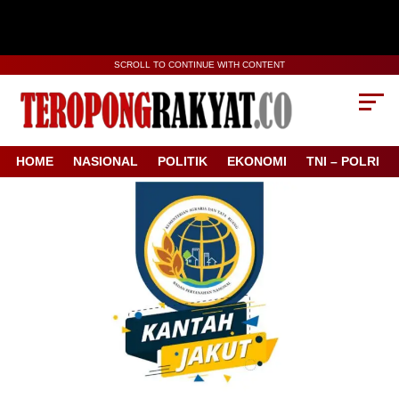
SCROLL TO CONTINUE WITH CONTENT
HOME
NASIONAL
POLITIK
EKONOMI
TNI – POLRI