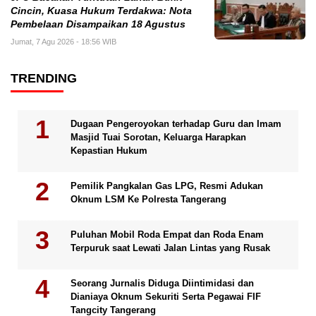
Cincin, Kuasa Hukum Terdakwa: Nota
Pembelaan Disampaikan 18 Agustus
Jumat, 7 Agu 2026 - 18:56 WIB
TRENDING
Dugaan Pengeroyokan terhadap Guru dan Imam
Masjid Tuai Sorotan, Keluarga Harapkan
Kepastian Hukum
Pemilik Pangkalan Gas LPG, Resmi Adukan
Oknum LSM Ke Polresta Tangerang
Puluhan Mobil Roda Empat dan Roda Enam
Terpuruk saat Lewati Jalan Lintas yang Rusak
Seorang Jurnalis Diduga Diintimidasi dan
Dianiaya Oknum Sekuriti Serta Pegawai FIF
Tangcity Tangerang