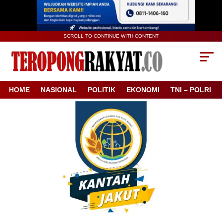
SCROLL TO CONTINUE WITH CONTENT
HOME
NASIONAL
POLITIK
EKONOMI
TNI – POLRI