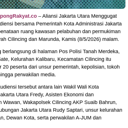
opongRakyat.co
– Aliansi Jakarta Utara Menggugat
iensi bersama Pemerintah Kota Administrasi Jakarta
t penataan ruang kawasan pelabuhan dan permukiman
yah Cilincing dan Marunda, Kamis (8/5/2026) malam.
g berlangsung di halaman Pos Polisi Tanah Merdeka,
te, Kelurahan Kalibaru, Kecamatan Cilincing itu
ar 20 peserta dari unsur pemerintah, kepolisian, tokoh
ingga perwakilan media.
udiensi tersebut antara lain Wakil Wali Kota
Jakarta Utara Fredy, Asisten Ekonomi dan
Wawan, Wakapolsek Cilincing AKP Suaib Bahrun,
ubungan Jakarta Utara Rudy Saptari, unsur kelurahan
n, Dewan Kota, serta perwakilan A-JUM dan