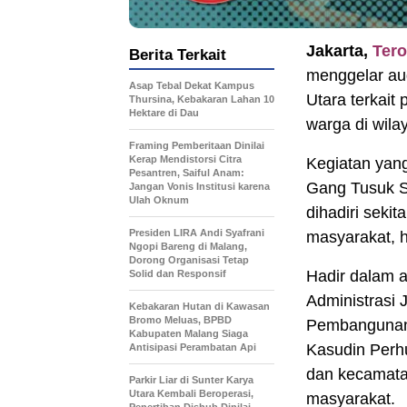
Jakarta,
Ter
Berita Terkait
menggelar aud
Asap Tebal Dekat Kampus
Utara terkai
Thursina, Kebakaran Lahan 10
Hektare di Dau
warga di wila
Framing Pemberitaan Dinilai
Kerap Mendistorsi Citra
Kegiatan yan
Pesantren, Saiful Anam:
Gang Tusuk Sa
Jangan Vonis Institusi karena
Ulah Oknum
dihadiri sekit
Presiden LIRA Andi Syafrani
masyarakat, h
Ngopi Bareng di Malang,
Dorong Organisasi Tetap
Hadir dalam a
Solid dan Responsif
Administrasi 
Kebakaran Hutan di Kawasan
Bromo Meluas, BPBD
Pembangunan 
Kabupaten Malang Siaga
Kasudin Perh
Antisipasi Perambatan Api
dan kecamata
Parkir Liar di Sunter Karya
Utara Kembali Beroperasi,
masyarakat.
Penertiban Dishub Dinilai