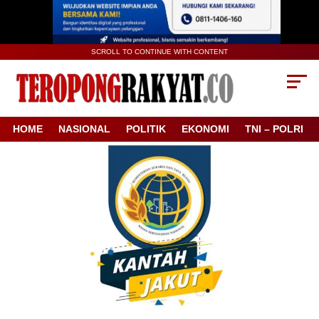
SCROLL TO CONTINUE WITH CONTENT
HOME
NASIONAL
POLITIK
EKONOMI
TNI – POLRI