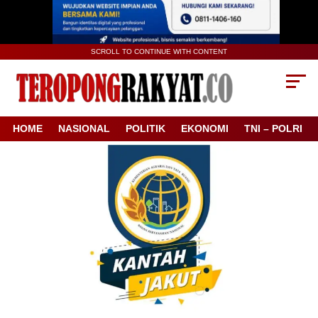
SCROLL TO CONTINUE WITH CONTENT
HOME
NASIONAL
POLITIK
EKONOMI
TNI – POLRI