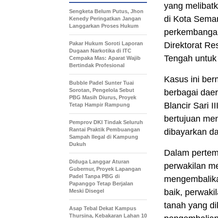
yang melibat
Sengketa Belum Putus, Jhon
di Kota Sema
Kenedy Peringatkan Jangan
Langgarkan Proses Hukum
perkembangan 
Pakar Hukum Soroti Laporan
Direktorat R
Dugaan Narkotika di ITC
Tengah untuk 
Cempaka Mas: Aparat Wajib
Bertindak Profesional
Kasus ini ber
Bubble Padel Sunter Tuai
Sorotan, Pengelola Sebut
berbagai dae
PBG Masih Diurus, Proyek
Blancir Sari 
Tetap Hampir Rampung
bertujuan me
Pemprov DKI Tindak Seluruh
Rantai Praktik Pembuangan
dibayarkan da
Sampah Ilegal di Kampung
Dukuh
Dalam pertem
Diduga Langgar Aturan
perwakilan me
Gubernur, Proyek Lapangan
Padel Tanpa PBG di
mengembalikan
Papanggo Tetap Berjalan
baik, perwaki
Meski Disegel
tanah yang di
Asap Tebal Dekat Kampus
Thursina, Kebakaran Lahan 10