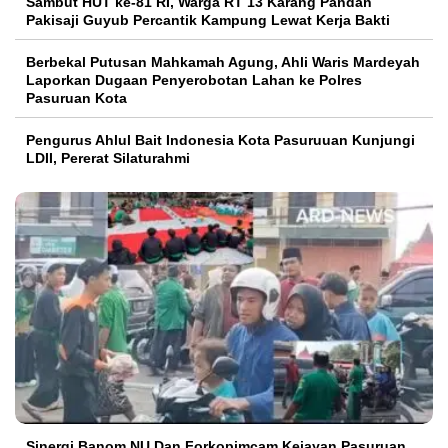
Sambut HUT ke-81 RI, Warga RT 13 Karang Pandan
Pakisaji Guyub Percantik Kampung Lewat Kerja Bakti
Berbekal Putusan Mahkamah Agung, Ahli Waris Mardeyah
Laporkan Dugaan Penyerobotan Lahan ke Polres
Pasuruan Kota
Pengurus Ahlul Bait Indonesia Kota Pasuruuan Kunjungi
LDII, Pererat Silaturahmi
Sinergi Banom NU Dan Forkopimcam Kejayan Pasuruan