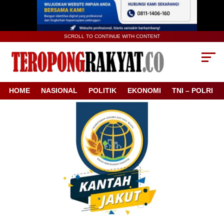
SCROLL TO CONTINUE WITH CONTENT
HOME
NASIONAL
POLITIK
EKONOMI
TNI – POLRI