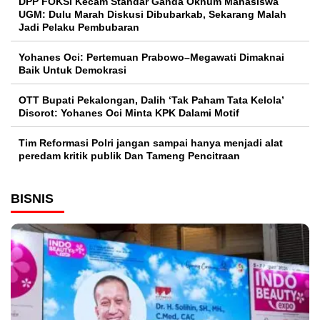
DPP FOKSI Kecam Standar Ganda Oknum Mahasiswa
UGM: Dulu Marah Diskusi Dibubarkab, Sekarang Malah
Jadi Pelaku Pembubaran
Yohanes Oci: Pertemuan Prabowo–Megawati Dimaknai
Baik Untuk Demokrasi
OTT Bupati Pekalongan, Dalih ‘Tak Paham Tata Kelola’
Disorot: Yohanes Oci Minta KPK Dalami Motif
Tim Reformasi Polri jangan sampai hanya menjadi alat
peredam kritik publik Dan Tameng Pencitraan
BISNIS