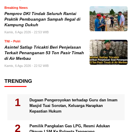
Breaking News
Pemprov DKI Tindak Seluruh Rantai
Praktik Pembuangan Sampah Ilegal di
Kampung Dukuh
Kamis, 6 Agu 2026 - 22:53 WIB
TNI – Polri
Asintel Satlap Tricakti Beri Penjelasan
Terkait Penanganan 53 Ton Pasir Timah
di Air Merbau
Kamis, 6 Agu 2026 - 22:52 WIB
TRENDING
Dugaan Pengeroyokan terhadap Guru dan Imam
Masjid Tuai Sorotan, Keluarga Harapkan
Kepastian Hukum
Pemilik Pangkalan Gas LPG, Resmi Adukan
Oknum LSM Ke Polresta Tangerang