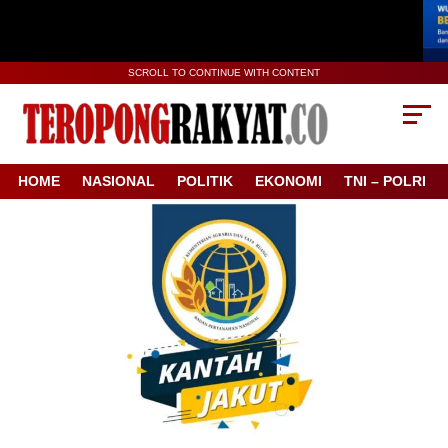
SCROLL TO CONTINUE WITH CONTENT
HOME
NASIONAL
POLITIK
EKONOMI
TNI – POLRI