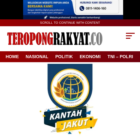
SCROLL TO CONTINUE WITH CONTENT
HOME
NASIONAL
POLITIK
EKONOMI
TNI – POLRI