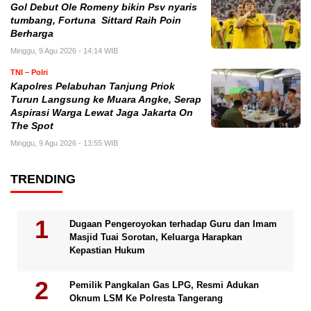
Gol Debut Ole Romeny bikin Psv nyaris
tumbang, Fortuna Sittard Raih Poin
Berharga
Minggu, 9 Agu 2026 - 14:14 WIB
TNI – Polri
Kapolres Pelabuhan Tanjung Priok
Turun Langsung ke Muara Angke, Serap
Aspirasi Warga Lewat Jaga Jakarta On
The Spot
Minggu, 9 Agu 2026 - 13:55 WIB
TRENDING
Dugaan Pengeroyokan terhadap Guru dan Imam
Masjid Tuai Sorotan, Keluarga Harapkan
Kepastian Hukum
Pemilik Pangkalan Gas LPG, Resmi Adukan
Oknum LSM Ke Polresta Tangerang